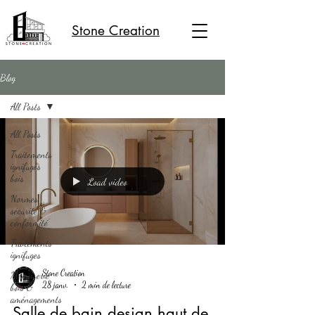
Stone Creation
Blog
All Posts
All Posts
Traitements
ignifuges
bois
Load video
Normes,
sécurité &
conformité
Traitements
ignifuges
Stone Creation
Menuiserie
28 janv.
2 min de lecture
bois &
aménagements
Salle de bain design haut de