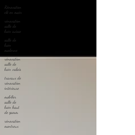
Rénovation
clé en main
rénovation
salle de
bain suisse
salle de
bain
moderne
rénovation
salle de
bain valais
travaux de
rénovation
intérieure
mobilier
salle de
bain haut
de gamm
rénovation
montreux