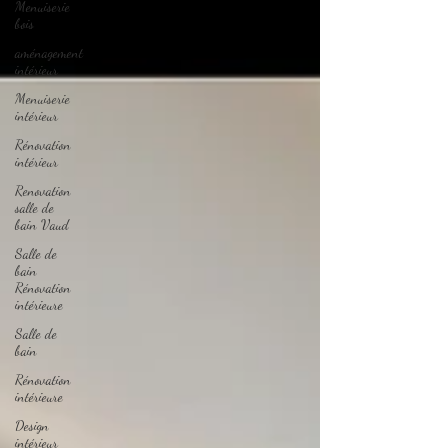
Menuiserie
bois
aménagement
intérieur
Menuiserie
intérieur
Rénovation
intérieur
Renovation
salle de
bain Vaud
Salle de
bain
Rénovation
intérieure
Salle de
bain
Rénovation
intérieure
Design
intérieur