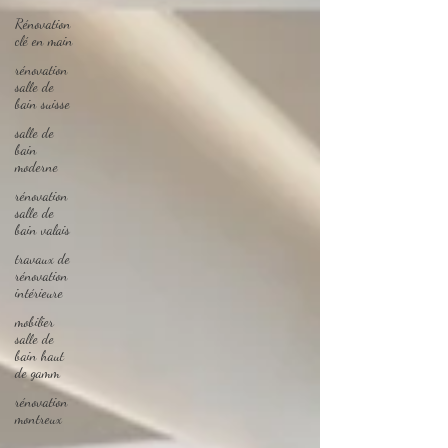
Rénovation
clé en main
rénovation
salle de
bain suisse
salle de
bain
moderne
rénovation
salle de
bain valais
travaux de
rénovation
intérieure
mobilier
salle de
bain haut
de gamm
rénovation
montreux