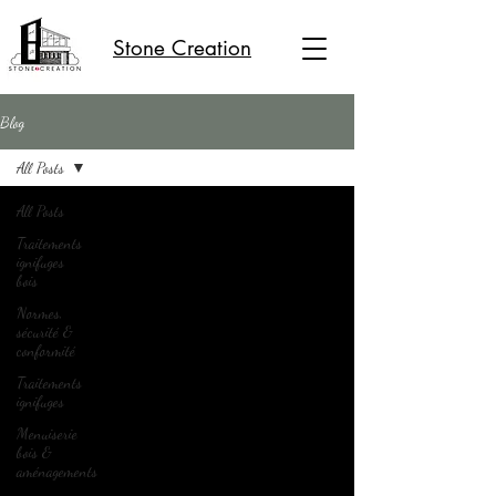
Stone Creation
Blog
All Posts
All Posts
Traitements
ignifuges
bois
Normes,
sécurité &
conformité
Traitements
ignifuges
Menuiserie
bois &
aménagements