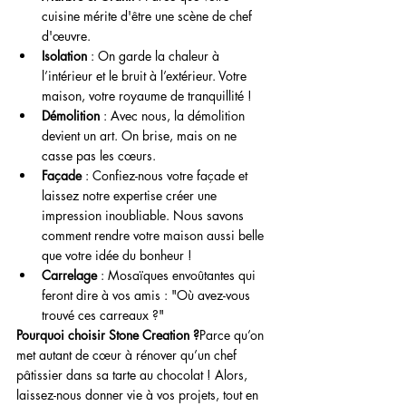
cuisine mérite d'être une scène de chef 
d'œuvre.
Isolation
 : On garde la chaleur à 
l’intérieur et le bruit à l’extérieur. Votre 
maison, votre royaume de tranquillité !
Démolition
 : Avec nous, la démolition 
devient un art. On brise, mais on ne 
casse pas les cœurs.
Façade
 : Confiez-nous votre façade et 
laissez notre expertise créer une 
impression inoubliable. Nous savons 
comment rendre votre maison aussi belle 
que votre idée du bonheur !
Carrelage
 : Mosaïques envoûtantes qui 
feront dire à vos amis : "Où avez-vous 
trouvé ces carreaux ?"
Pourquoi choisir Stone Creation ?
Parce qu’on 
met autant de cœur à rénover qu’un chef 
pâtissier dans sa tarte au chocolat ! Alors, 
laissez-nous donner vie à vos projets, tout en 