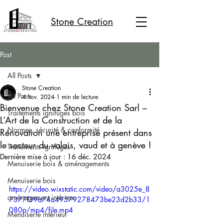
Stone Creation
Post
All Posts
Stone Creation
All Posts
4 nov. 2024
1 min de lecture
Bienvenue chez Stone Creation Sarl –
Traitements ignifuges bois
L’Art de la Construction et de la
Normes, sécurité & conformité
Rénovation une entreprise présent dans
le secteur du valais, vaud et à genève !
Traitements ignifuges
Dernière mise à jour :
16 déc. 2024
Menuiserie bois & aménagements
Menuiserie bois
https://video.wixstatic.com/video/a3025e_8
aménagement intérieur
7377f39a74a49579278473be23d2b33/1
080p/mp4/file.mp4
Menuiserie intérieur