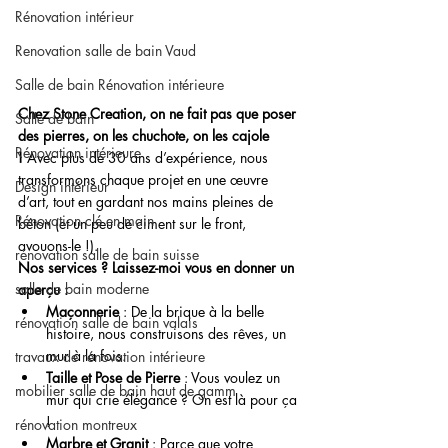
Rénovation intérieur
Renovation salle de bain Vaud
Salle de bain Rénovation intérieure
Chez Stone Creation, on ne fait pas que poser 
Salle de bain
des pierres, on les chuchote, on les cajole 
Rénovation intérieure
!
 Avec plus de 30 ans d’expérience, nous 
transformons chaque projet en une œuvre 
Design intérieur
d’art, tout en gardant nos mains pleines de 
Rénovation clé en main
béton (et un peu de ciment sur le front, 
avouons-le !).
rénovation salle de bain suisse
Nos services ? Laissez-moi vous en donner un 
salle de bain moderne
aperçu :
Maçonnerie
 : De la brique à la belle 
rénovation salle de bain valais
histoire, nous construisons des rêves, un 
mur à la fois.
travaux de rénovation intérieure
Taille et Pose de Pierre
 : Vous voulez un 
mobilier salle de bain haut de gamm
mur qui crie élégance ? On est là pour ça 
!
rénovation montreux
Marbre et Granit
 : Parce que votre 