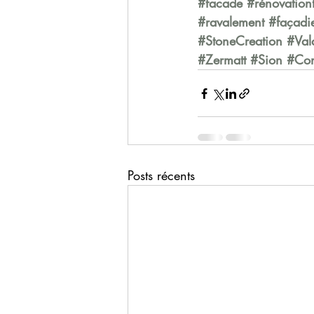
#facade
#rénovation
#ravalement
#façadie
#StoneCreation
#Val
#Zermatt
#Sion
#Con
Posts récents