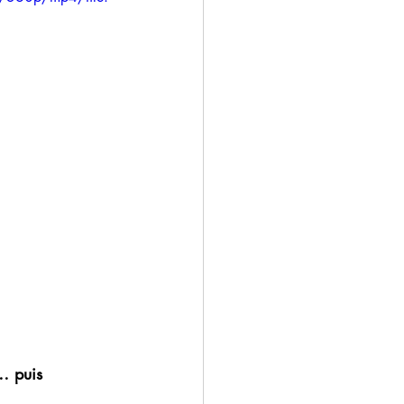
ain
n valais
ion montreux
… puis 