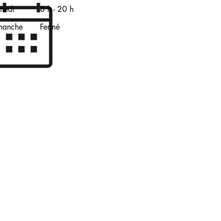
medi
8 h - 20 h
manche
Fermé