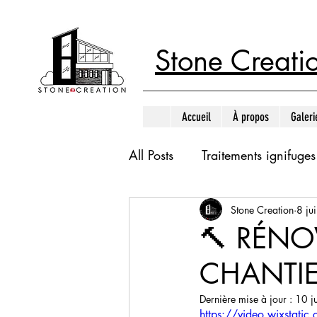
Stone Creati
Accueil
À propos
Galeri
All Posts
Traitements ignifuges
Stone Creation
8 ju
Menuiserie bois & aménage
🔨 RÉNO
CHANTIE
Rénovation intérieur
Ren
Dernière mise à jour :
10 j
https://video.wixst