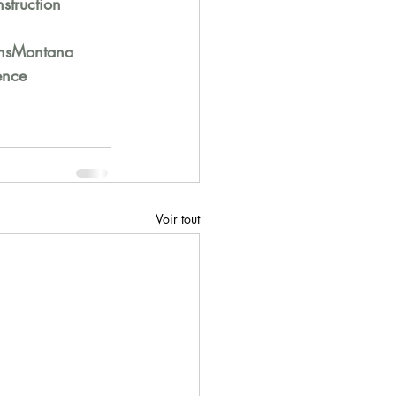
struction
nsMontana
ence
Voir tout