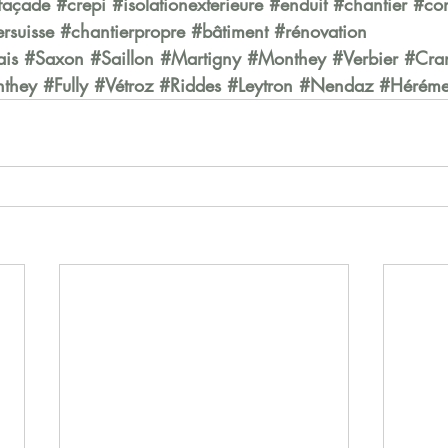
façade
#crepi
#isolationexterieure
#enduit
#chantier
#con
rsuisse
#chantierpropre
#bâtiment
#rénovation
ais
#Saxon
#Saillon
#Martigny
#Monthey
#Verbier
#Cra
they
#Fully
#Vétroz
#Riddes
#Leytron
#Nendaz
#Hérém