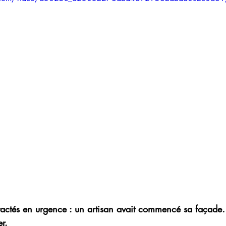
 intérieure
Design intérieur
Rénovation clé en m
se
salle de bain moderne
rénovation salle de bai
ure
mobilier salle de bain haut de gamm
rénovat
tactés en urgence : un artisan avait commencé sa façade
r.