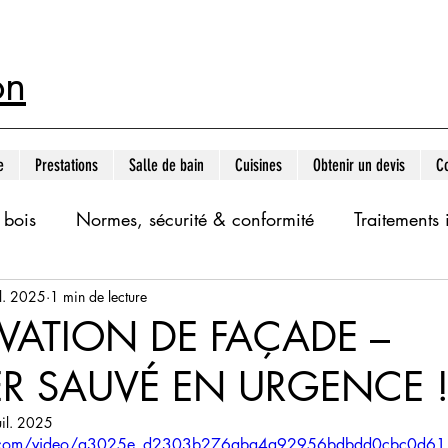
on
e
Prestations
Salle de bain
Cuisines
Obtenir un devis
Co
 bois
Normes, sécurité & conformité
Traitements 
il. 2025
1 min de lecture
ments
Menuiserie bois
aménagement intérieur
VATION DE FAÇADE –
R SAUVÉ EN URGENCE 
ovation salle de bain Vaud
Salle de bain Rénovation i
uil. 2025
atic.com/video/a3025e_d2303b276aba4a92956bdbdd0cbc0d61