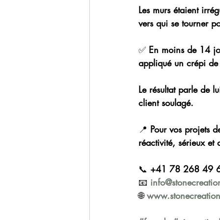
Les murs étaient irrég
vers qui se tourner po
✅
 En moins de 14 jou
appliqué un crépi de
Le résultat parle de l
client soulagé.
📍
 Pour vos projets d
réactivité, sérieux et
📞
 +41 78 268 49 
📧
info@stonecreatio
🌐
www.stonecreation