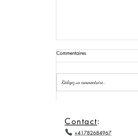
Commentaires
Rédigez un commentaire...
Salle de bain design haut de
gamme – Collection Aurea
Stone by Stone Creation
Contact
:
+41782684967