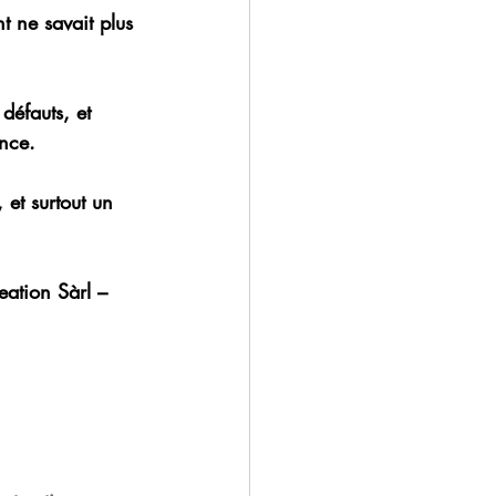
nt ne savait plus 
défauts, et 
nce.
 et surtout un 
eation Sàrl – 