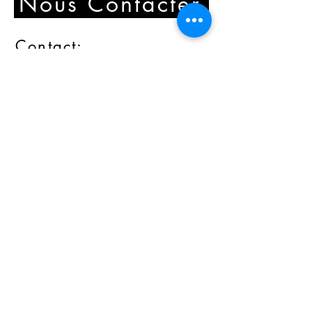
Nous Contacter
Contact
:
+41782684967
info@stonecreation.ch
Adresse
:
Rue du Rhône 16, 1907 Saxon,
Switzerland
Heures d'ouverture
:
Lun. - Ven.
8 h - 20 h
Samedi
8 h - 20 h