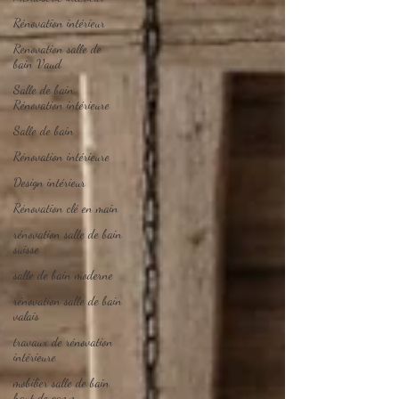
Rénovation intérieur
Renovation salle de
bain Vaud
Salle de bain
Rénovation intérieure
Salle de bain
Rénovation intérieure
Design intérieur
Rénovation clé en main
rénovation salle de bain
suisse
salle de bain moderne
rénovation salle de bain
valais
travaux de rénovation
intérieure
mobilier salle de bain
haut de gamm