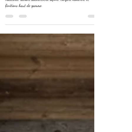
Aménagement intérieur de chalet en bois massif et pierre
naturelle, alliant authenticité alpine, confort moderne et
finitions haut de gamme.