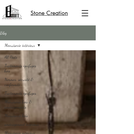
Stone Creation
Blog
Menuiserie intérieur
All Posts
Traitements ignifuges
bois
Normes, sécurité &
conformité
Traitements ignifuges
Menuiserie bois &
aménagements
Menuiserie bois
aménagement intérieur
Menuiserie intérieur